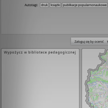
Autotagi:
druk
książki
publikacje popularnonaukowe
Zaloguj się by ocenić
Wypożycz w bibliotece pedagogicznej