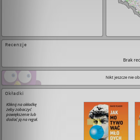
Recenzje
Brak rec
Nikt jeszcze nie o
Okładki
Kliknij na okładkę
żeby zobaczyć
powiększenie lub
dodać ją na regał.