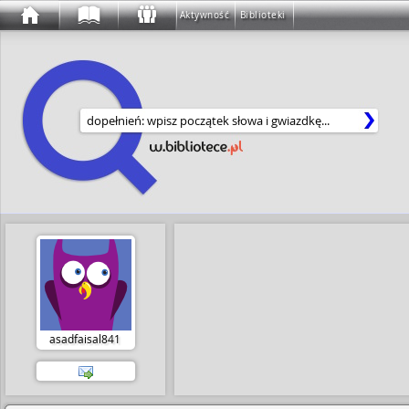
Aktywność
Biblioteki
Wyszukaj w serwisie
asadfaisal841