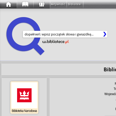
Aktywność
Biblioteki
Wyszukaj w serwisie
Bibl
T
Wojewó
Biblioteka Narodowa