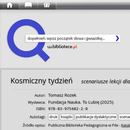
Wyszukaj w serwisie
Kosmiczny tydzień
scenariusze lekcji dla
Tomasz Rożek
Autor:
Fundacja Nauka. To Lubię
(2025)
Wydawca:
ISBN:
978-83-975482-2-0
Autotagi:
druk
książki
publikacje dydaktyczne
scena
Źródło opisu:
Publiczna Biblioteka Pedagogiczna w Pile
-
Kata