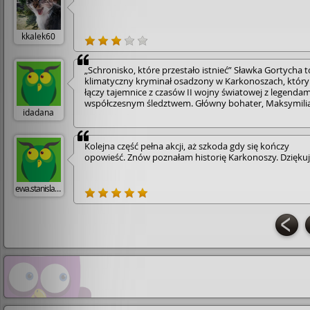
kkalek60
„Schronisko, które przestało istnieć” Sławka Gortycha t
klimatyczny kryminał osadzony w Karkonoszach, który
łączy tajemnice z czasów II wojny światowej z legendami
współczesnym śledztwem. Główny bohater, Maksymili
idadana
Rajczakowski, próbuje odkryć prawdę o śmierci swojeg
wuja i zagadce zaginionego górskiego schroniska,
stopniowo odsłaniając rodzinne sekrety oraz mroczną
Kolejna część pełna akcji, aż szkoda gdy się kończy
historię regionu. To pierwsza część popularnej Karkono
opowieść. Znów poznałam historię Karkonoszy. Dzięku
Serii Kryminalnej, ceniona za budowanie napięcia i
autentyczny górski klimat. • Więcej ciekawych treści
znajdziesz na [Link]
ewa.stanislawska60