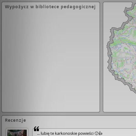
ambasada Japonii, a plotki o ukrytym w górach 
Wypożycz w bibliotece pedagogicznej
skarbie zawierają w sobie ziarno prawdy? Na te pytania odpowiedzi
szuka Tomek Wilczur – pisarz, który wraca w Kark
udowodnić niewinność Węglorza. Wkrótce okazuje s
tropy prowadzą do zapomnianego schroniska…
Recenzje
... lubię te karkonoskie powieści 🙂👍