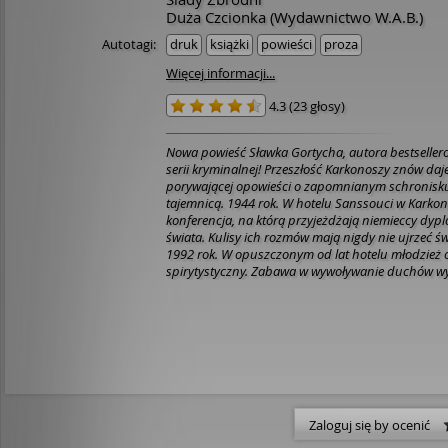
Duża Czcionka (Wydawnictwo W.A.B.)
Autotagi:
druk
książki
powieści
proza
Więcej informacji...
4.3
(
23 głosy
)
Nowa powieść Sławka Gortycha, autora bestsellero
serii kryminalnej! Przeszłość Karkonoszy znów daje o sobie znać w
porywającej opowieści o zapomnianym schronisku
tajemnicą. 1944 rok. W hotelu Sanssouci w Karkonoszach odbywa się
konferencja, na którą przyjeżdżają niemieccy dypl
świata. Kulisy ich rozmów mają nigdy nie ujrzeć ś
1992 rok. W opuszczonym od lat hotelu młodzież 
spirytystyczny. Zabawa w wywoływanie duchów w
spod kontroli. 2008 rok. Podczas remontu Sanssouci robotnicy
znajdują zamurowane w piwnicy zwłoki. Prawdop
do Niemca, który zaginął w tej okolicy kilkanaście l
odkrycia zaczynają narastać plotki, na jaw wych
sekrety starego hotelu, a podejrzenia śledczych p
Węglorza, lokalnego historyka. Sytuacja dodatkowo
na karkonoskich szlakach giną kolejne, pozornie
Czy rzeczywiście hotel był niegdyś miejscem wypo
wcześniej – katownią bezpieki, a w czasie wojny si
Zaloguj się by ocenić
Spraw Zagranicznych III Rzeszy? Czy w Karpaczu