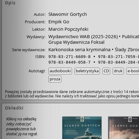
Opis
Sławomir Gortych
Autor:
Empik Go
Producent:
Marcin Popczyński
Lektor:
Wydawnictwo WAB
(2025-2026)
Publicat
Wydawcy:
Grupa Wydawnicza Foksal
Karkonoska seria kryminalna
Ślady Zbro
Serie wydawnicze:
ISBN:
978-83-271-6609-8
978-83-271-7059-
978-83-8449-058-7
978-83-8449-284-
Autotagi:
audiobooki
beletrystyka
CD
druk
e-boo
proza
Powyżej zostały przedstawione dane zebrane automatycznie z treści 14 rekor
z bibliotek lub od wydawców. Nie należy ich traktować jako opisu jednego ko
Okładki
Kliknij na okładkę
żeby zobaczyć
powiększenie lub
dodać ją na regał.