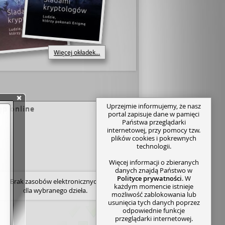
Więcej okładek...
Uprzejmie informujemy, że nasz
ęp online
portal zapisuje dane w pamięci
Państwa przeglądarki
internetowej, przy pomocy tzw.
plików cookies i pokrewnych
technologii.
Więcej informacji o zbieranych
danych znajdą Państwo w
Polityce prywatności
. W
Brak zasobów elektronicznych
każdym momencie istnieje
dla wybranego dzieła.
możliwość zablokowania lub
usunięcia tych danych poprzez
odpowiednie funkcje
przeglądarki internetowej.