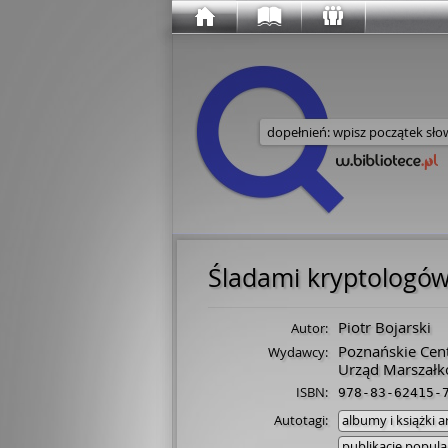
Wyszukaj w serwisie
Śladami kryptologó
Piotr Bojarski
Autor:
Poznańskie Cen
Wydawcy:
Urząd Marszałk
ISBN:
978-83-62415-
Autotagi:
albumy i książki 
publikacje popu