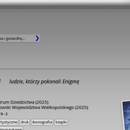
w
ludzie, którzy pokonali Enigmę
trum Dziedzictwa
(2025)
owski Województwa Wielkopolskiego
(2025)
79-3
artystyczne
druk
ikonografia
książki
larnonaukowe