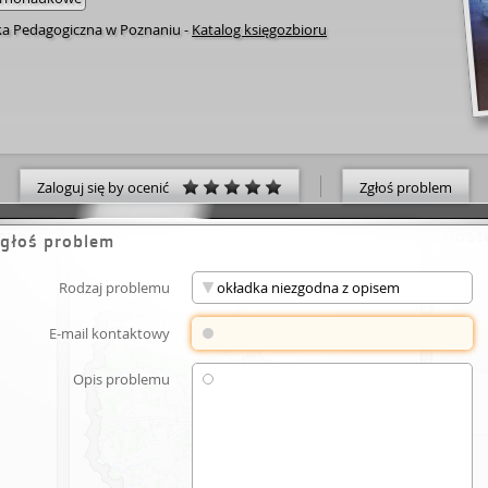
eka Pedagogiczna w Poznaniu
-
Katalog księgozbioru
Zaloguj się by ocenić
Zgłoś problem
cznej
Dost
głoś problem
Rodzaj problemu
E-mail kontaktowy
Opis problemu