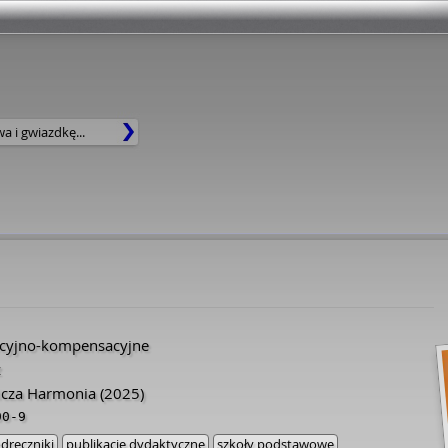
kcyjno-kompensacyjne
z
cza Harmonia
(2025)
90-9
dręczniki
publikacje dydaktyczne
szkoły podstawowe