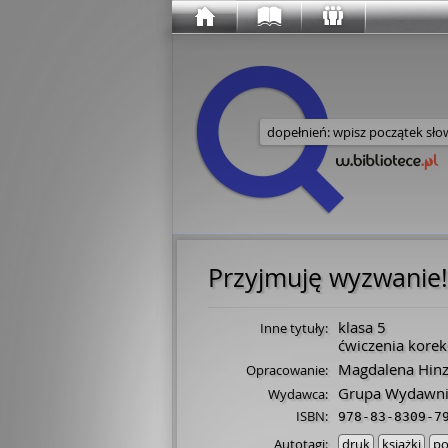
Wyszukaj w serwisie
Przyjmuję wyzwanie!
klasa 5
Inne tytuły:
ćwiczenia kore
Magdalena Hin
Opracowanie:
Grupa Wydawni
Wydawca:
ISBN:
978-83-8309-7
Autotagi:
druk
książki
po