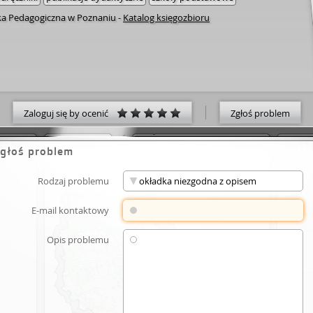
eka Pedagogiczna w Poznaniu
-
Katalog księgozbioru
Zaloguj się by ocenić
Zgłoś problem
cznej
Dost
głoś problem
Rodzaj problemu
E-mail kontaktowy
Opis problemu