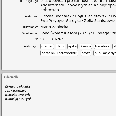
p’iat opovidan pro tsinnosti, dezinformats
Inne tytuły:
Asy Internetu i nowe wyzwania
pięć opow
dobrostan
Justyna Bednarek
Boguś Janiszewski
Ew
Autorzy:
Ewa Przybysz-Gardyza
Zofia Staniszewsk
Marta Zabłocka
Ilustracje:
Fond Škola z Klasom
(2023)
Fundacja Szk
Wydawcy:
ISBN:
978-83-67621-06-9
Autotagi:
dramat
druk
epika
książki
literatura
l
poradniki i przewodniki
proza
publikacje dy
Okładki
Kliknij na okładkę
żeby zobaczyć
powiększenie lub
dodać ją na regał.