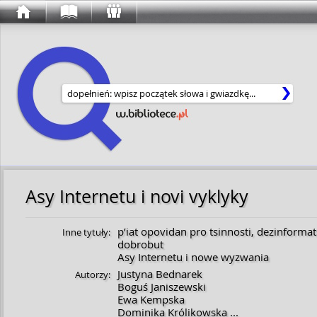
Wyszukaj w serwisie
Asy Internetu i novi vyklyky
p’iat opovidan pro tsinnosti, dezinformat
Inne tytuły:
dobrobut
Asy Internetu i nowe wyzwania
Justyna Bednarek
Autorzy:
Boguś Janiszewski
Ewa Kempska
Dominika Królikowska
...