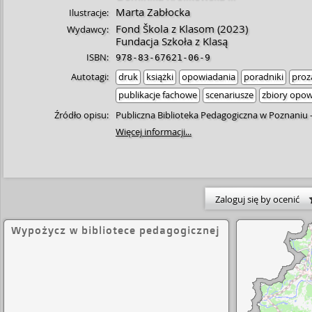
Marta Zabłocka
Ilustracje:
Fond Škola z Klasom
(2023)
Wydawcy:
Fundacja Szkoła z Klasą
ISBN:
978-83-67621-06-9
Autotagi:
druk
książki
opowiadania
poradniki
proz
publikacje fachowe
scenariusze
zbiory opo
Źródło opisu:
Publiczna Biblioteka Pedagogiczna w Poznaniu
Więcej informacji...
Zaloguj się by ocenić
Wypożycz w bibliotece pedagogicznej