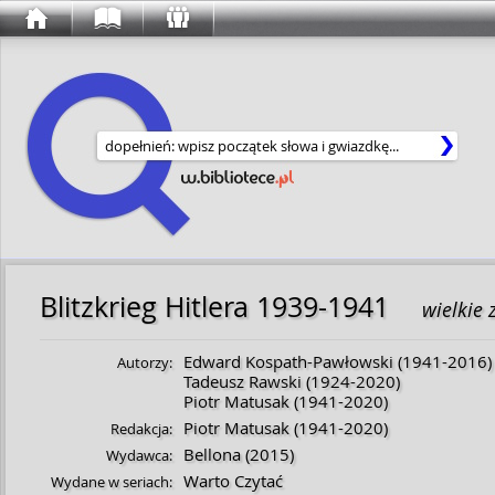
Wyszukaj w serwisie
Blitzkrieg Hitlera 1939-1941
wielkie
Edward Kospath-Pawłowski
(
1941
-
2016
)
Autorzy:
Tadeusz Rawski
(
1924
-
2020
)
Piotr Matusak
(
1941
-
2020
)
Piotr Matusak
(
1941
-
2020
)
Redakcja:
Bellona
(2015)
Wydawca:
Warto Czytać
Wydane w seriach: