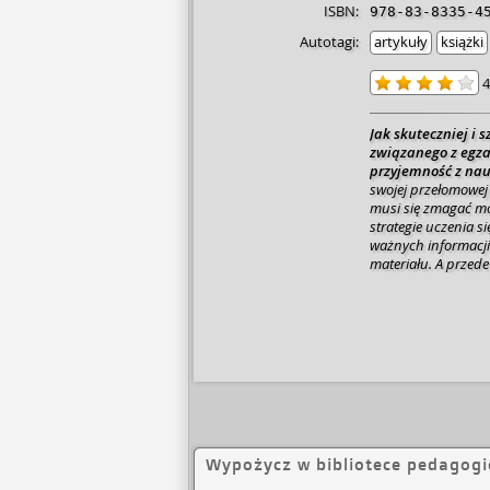
ISBN:
978-83-8335-4
Autotagi:
artykuły
książki
4
Jak skuteczniej i 
związanego z egza
przyjemność z nau
swojej przełomowej 
musi się zmagać mó
strategie uczenia si
ważnych informacji 
materiału. A przede
pomogą w pełni wyk
dowiesz się między
porządkować notat
prokrastynację
·jak
poradnik przyda si
przyswojona wiedza
wyniki w nauce i wr
Wypożycz w bibliotece pedagogi