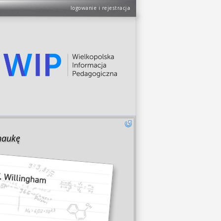
logowanie i rejestracja
naukę