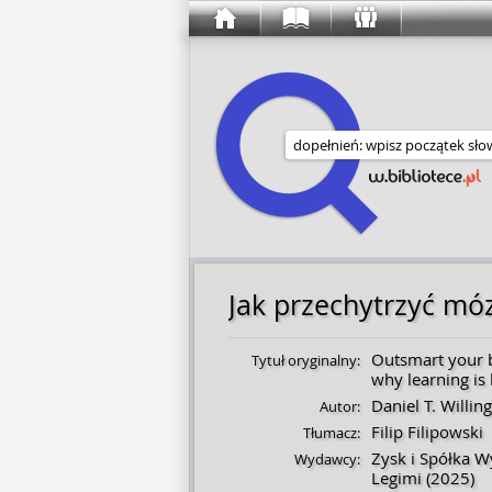
Wyszukaj w serwisie
Jak przechytrzyć mó
Outsmart your 
Tytuł oryginalny:
why learning is
Daniel T. Willi
Autor:
Filip Filipowski
Tłumacz:
Zysk i Spółka 
Wydawcy:
Legimi
(2025)