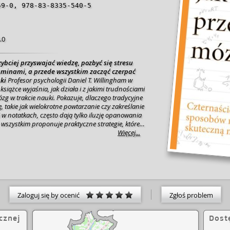
59-0
,
978-83-8335-540-5
.0
szybciej przyswajać wiedzę, pozbyć się stresu
minami, a przede wszystkim zacząć czerpać
ki
Profesor psychologii Daniel T. Willingham w
książce wyjaśnia, jak działa i z jakimi trudnościami
zg w trakcie nauki. Pokazuje, dlaczego tradycyjne
ę, takie jak wielokrotne powtarzanie czy zakreślanie
w notatkach, często dają tylko iluzję opanowania
 wszystkim proponuje praktyczne strategie, które
orzystać potencjał twojego umysłu.
Dzięki nim
Więcej...
 innymi:
·jak zrozumieć wykład
·jak sporządzać i
ki
·jak czytać trudne książki
·jak pokonać
 uczyć się do egzaminów.
Ten przystępnie napisany
ę zarówno uczniom, jak i nauczycielom. Sprawi, że
 zostanie z tobą na dłużej, pomoże poprawić
eszcie lepiej zrozumieć moc twojego mózgu.
Zaloguj się by ocenić
Zgłoś problem
cznej
Dost