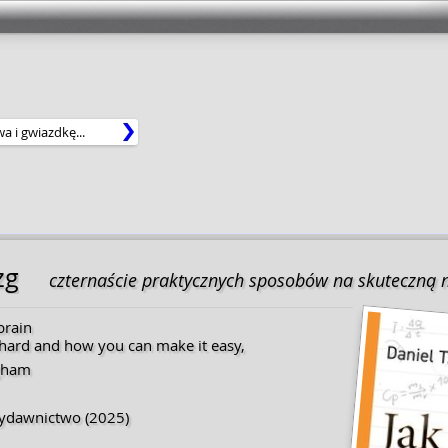
zg
czternaście praktycznych sposobów na skuteczną 
brain
 hard and how you can make it easy,
ngham
Wydawnictwo
(2025)