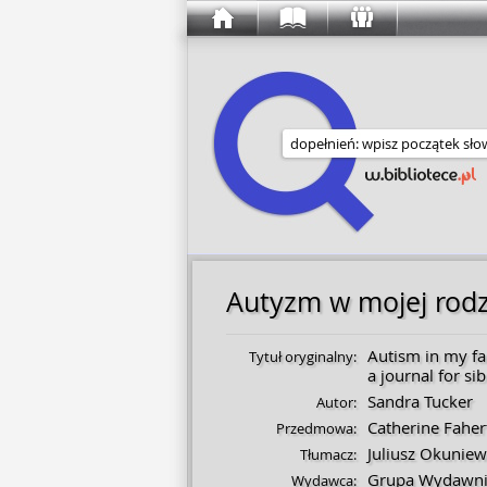
Wyszukaj w serwisie
Autyzm w mojej rodz
Autism in my fa
Tytuł oryginalny:
a journal for si
Sandra Tucker
Autor:
Catherine Faher
Przedmowa:
Juliusz Okuniew
Tłumacz:
Grupa Wydawni
Wydawca: