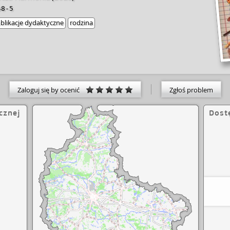
48-5
blikacje dydaktyczne
rodzina
Zaloguj się by ocenić
Zgłoś problem
cznej
Dost