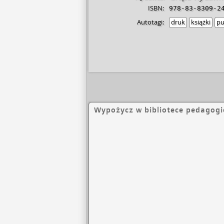
ISBN:
978-83-8309-2
Autotagi:
druk
książki
pu
Wypożycz w bibliotece pedagogi