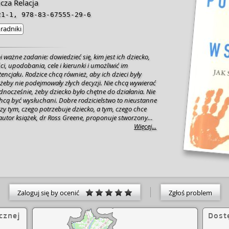
za Relacja
21-1
,
978-83-67555-29-6
radniki
i ważne zadanie: dowiedzieć się, kim jest ich dziecko,
ci, upodobania, cele i kierunki i umożliwić im
tencjału. Rodzice chcą również, aby ich dzieci były
 - żeby nie podejmowały złych decyzji. Nie chcą wywierać
ednocześnie, żeby dziecko było chętne do działania. Nie
chcą być wysłuchani. Dobre rodzicielstwo to nieustanne
y tym, czego potrzebuje dziecko, a tym, czego chce
 autor książek, dr Ross Greene, proponuje stworzony
 rozwiązywania problemów przez współpracę, co
Więcej...
tą rezygnację z nieskutecznych tradycyjnych metod,
grody, groźby i przekupstwa. W zamian rodzic dostaje
ozwalają dzieciom czuć się wysłuchanymi i ważnymi.
zuje rodzicom wytyczne, które są jasne, wykonalne i z
zarówno rodziców, jak i dzieci." Adele Faber,
ówić, żeby dzieci nas słuchały, jak słuchać, żeby dzieci
Zaloguj się by ocenić
Zgłoś problem
cznej
Dost