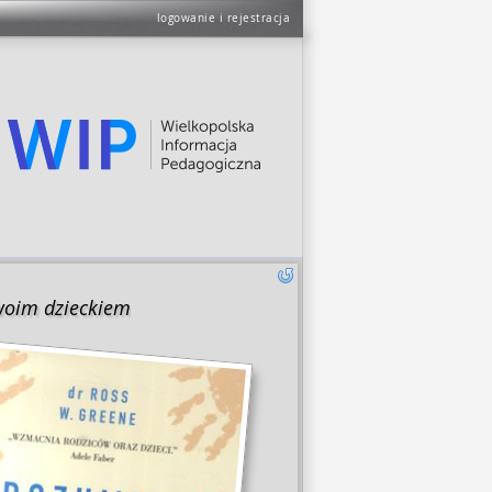
logowanie i rejestracja
swoim dzieckiem