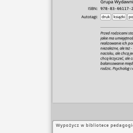
Grupa Wydawnic
ISBN:
978-83-66117-
Autotagi:
druk
książki
po
Przed rodzicami sto
jakie ma umiejętnoś
realizowanie ich po
niezależne, ale też
nacisku, ale chcą j
chcą krzyczeć, ale 
balansowanie międz
rodzic. Psycholog i
przez siebie model
pozwala na całkowi
takich jak kary, na
narzędzia, które p
"Ross Greene przeka
pewnością wzmocnią 
współautorka "Jak m
do nas mówiły"
Wypożycz w bibliotece pedagogi