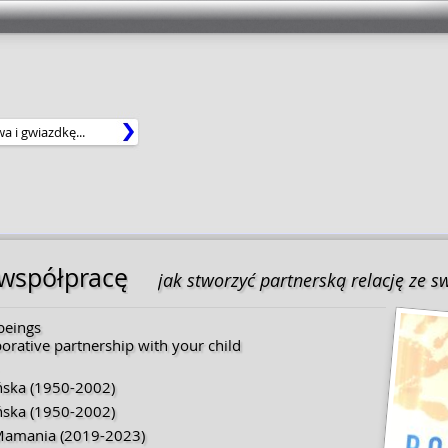
 współpracę
jak stworzyć partnerską relację ze 
beings
borative partnership with your child
ńska
(
1950
-
2002
)
ńska
(
1950
-
2002
)
Mamania
(2019-2023)