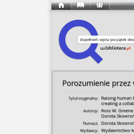
Wyszukaj w serwisie
Porozumienie przez
Raising human 
Tytuł oryginalny:
creating a colla
Ross W. Greene
Autorzy:
Dorota Skowro
Dorota Skowro
Tłumacz:
Wydawnictwo 
Wydawcy: