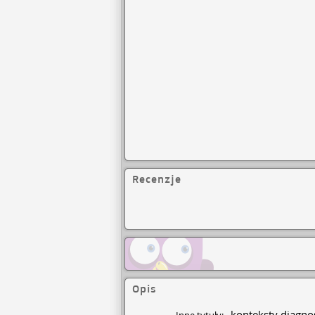
Recenzje
Opis
konteksty diagno