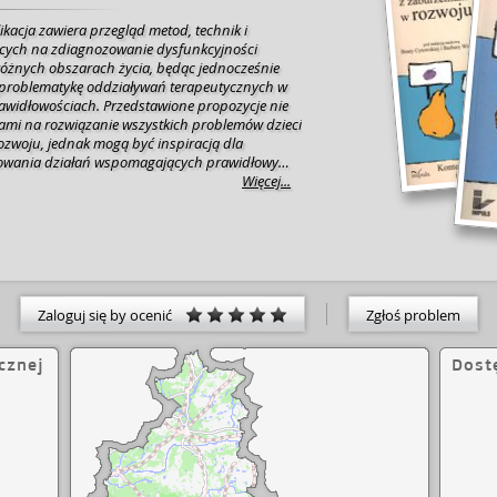
kacja zawiera przegląd metod, technik i
cych na zdiagnozowanie dysfunkcyjności
różnych obszarach życia, będąc jednocześnie
roblematykę oddziaływań terapeutycznych w
awidłowościach. Przedstawione propozycje nie
ami na rozwiązanie wszystkich problemów dzieci
ozwoju, jednak mogą być inspiracją dla
izowania działań wspomagających prawidłowy
Więcej...
ych poszukiwań, udzieli odpowiedzi na pytania,
łe dylematy diagnostyczne i terapeutyczne, a
 jak dotrzeć do najbardziej zagmatwanych
nowania dziecka z zaburzeniami w rozwoju.
Zaloguj się by ocenić
Zgłoś problem
cznej
Dost