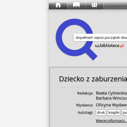
Wyszukaj w serwisie
Dziecko z zaburzeni
Beata Cytowska
Redakcja:
Barbara Winczu
Oficyna Wydawn
Wydawca:
Autotagi:
druk
książki
pu
Więcej informacji...