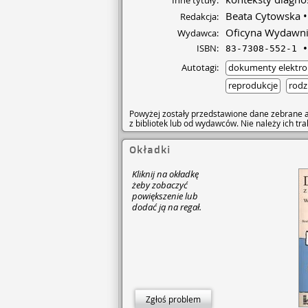
Inne tytuły:
Beata Cytowska
Redakcja:
Oficyna Wydawni
Wydawca:
ISBN:
83-7308-552-1
Autotagi:
dokumenty elektro
reprodukcje
rodz
Powyżej zostały przedstawione dane zebrane a
z bibliotek lub od wydawców. Nie należy ich t
Okładki
Kliknij na okładkę
żeby zobaczyć
powiększenie lub
dodać ją na regał.
Zgłoś problem