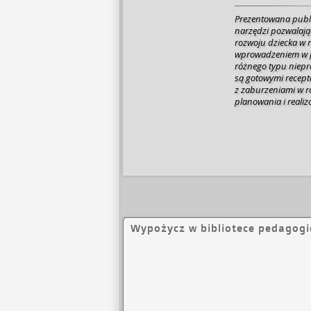
Prezentowana publi
narzędzi pozwalają
rozwoju dziecka w 
wprowadzeniem w p
różnego typu niepr
są gotowymi recept
z zaburzeniami w r
planowania i real
rozwój. Autorzy książki żywią nadzieję, że publikacja zainspiruje
Czytelników do now
rozwiąże choćby ma
tym samym pokaże,
labiryntów funkcjo
Wypożycz w bibliotece pedagogi