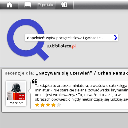
W portalu
Wyszukaj w serwisie
Recenzje dla:
Nazywam się Czerwień
/ Orhan Pamuk
Ta książka to arabska miniatura, a właściwie cała księga
miniatur. • Nie starajcie się analizować wątku kryminal
on nie jest wcale ważny. • To, co ważne to zaklęta w
obrazach opowieść o nigdy niekończącej się ludzkiej zaw
marcin.t
chęci władzy i prestiżu no i o pożądaniu udającym miłoś
Z jakiejś dziwnej przyczyny świetnie się to czyta.