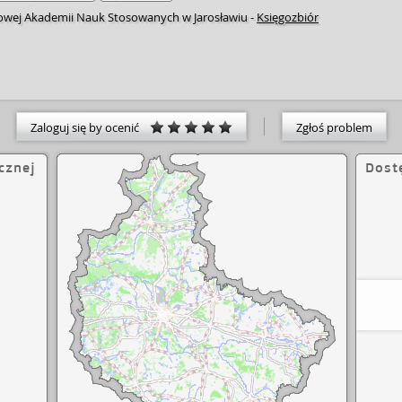
owej Akademii Nauk Stosowanych w Jarosławiu
-
Księgozbiór
Zaloguj się by ocenić
Zgłoś problem
cznej
Dost