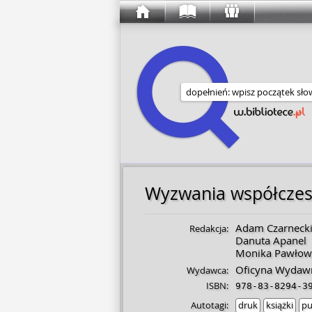
Wyszukaj w serwisie
Wyzwania współczesne
Adam Czarneck
Redakcja:
Danuta Apanel
Monika Pawłow
Oficyna Wydawn
Wydawca:
ISBN:
978-83-8294-3
Autotagi:
druk
książki
pu