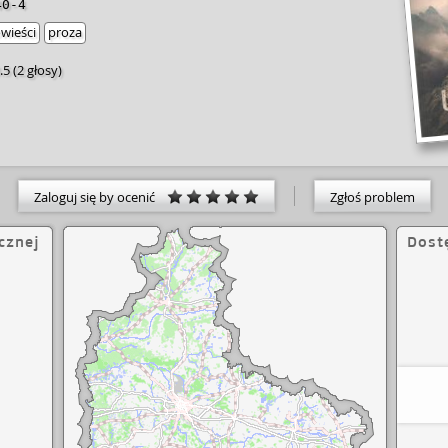
40-4
wieści
proza
.5
(
2 głosy
)
Zaloguj się by ocenić
Zgłoś problem
cznej
Dost