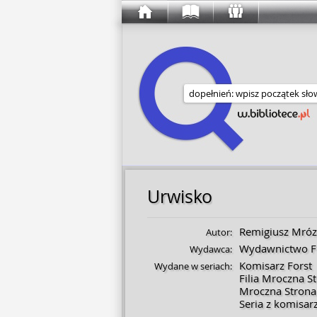
Wyszukaj w serwisie
Urwisko
Remigiusz Mróz
Autor:
Wydawnictwo Fi
Wydawca:
Komisarz Forst
Wydane w seriach:
Filia Mroczna S
Mroczna Strona
Seria z komisa