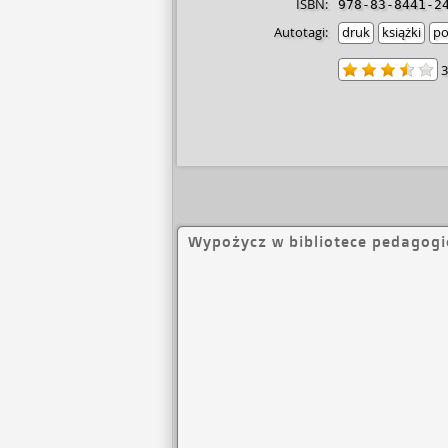
ISBN:
978-83-8441-2
Autotagi:
druk
książki
po
3
Wypożycz w bibliotece pedagogi