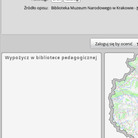
Źródło opisu:
Biblioteka Muzeum Narodowego w Krakowie
-
Zaloguj się by ocenić
Wypożycz w bibliotece pedagogicznej