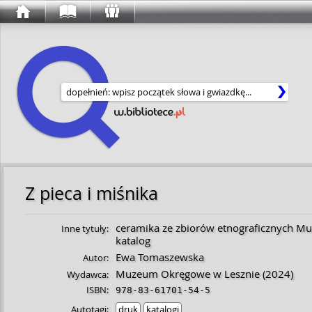
Wyszukaj w serwisie
Z pieca i miśnika
ceramika ze zbiorów etnograficznych 
Inne tytuły:
katalog
Ewa Tomaszewska
Autor:
Muzeum Okręgowe w Lesznie
(2024)
Wydawca:
ISBN:
978-83-61701-54-5
Autotagi:
druk
katalogi