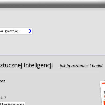
tucznej inteligencji
jak ją rozumieć i badać
osz
74-7
blikacje naukowe