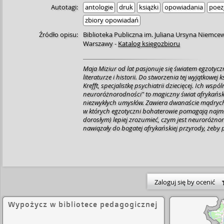
Autotagi:
antologie
druk
książki
opowiadania
poez
zbiory opowiadań
Źródło opisu:
Biblioteka Publiczna im. Juliana Ursyna Niemcew
Warszawy
-
Katalog księgozbioru
Maja Miziur od lat pasjonuje się światem egzotycz
literaturze i historii. Do stworzenia tej wyjątkowej 
Krefft, specjalistkę psychiatrii dziecięcej. Ich wspó
neuroróżnorodności" to magiczny świat afrykański
niezwykłych umysłów. Zawiera dwanaście mądrych 
w których egzotyczni bohaterowie pomagają najm
dorosłym) lepiej zrozumieć, czym jest neuroróżno
nawiązały do bogatej afrykańskiej przyrody, żeby 
różnorodny sposób działa ludzki umysł. Z empatią
zrozumiałym dla dzieci ujmują najważniejsze zag
m.in.: ADHD, spektrum autyzmu u dziewczynek i 
lękowych, dysleksji, nadwrażliwości sensorycznej. 
rymowanki, pomagające oswoić trudne tematy, a 
lekarki psychiatry, skierowane do rodziców i opie
Zaloguj się by ocenić
łatwiej zrozumieć świat dziecka neuroatypowego i t
dzień – mądrze, z czułością i bez lęku.
Wypożycz w bibliotece pedagogicznej