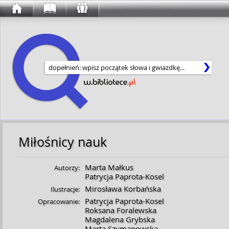
Wyszukaj w serwisie
Miłośnicy nauk
Marta Małkus
Autorzy:
Patrycja Paprota-Kosel
Mirosława Korbańska
Ilustracje:
Patrycja Paprota-Kosel
Opracowanie:
Roksana Foralewska
Magdalena Grybska
Marta Szymanowska