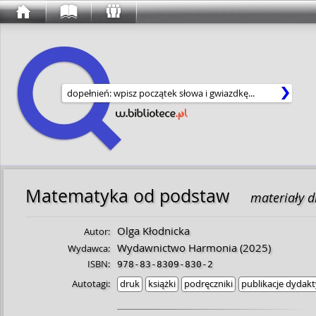
Wyszukaj w serwisie
Matematyka od podstaw
materiały d
Olga Kłodnicka
Autor:
Wydawnictwo Harmonia
(2025)
Wydawca:
ISBN:
978-83-8309-830-2
Autotagi:
druk
książki
podręczniki
publikacje dydak