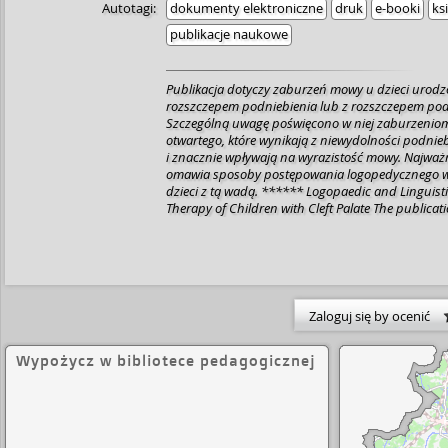
Autotagi:
dokumenty elektroniczne
druk
e-booki
ks
publikacje naukowe
Publikacja dotyczy zaburzeń mowy u dzieci urod
rozszczepem podniebienia lub z rozszczepem podn
Szczególną uwagę poświęcono w niej zaburzenio
otwartego, które wynikają z niewydolności podni
i znacznie wpływają na wyrazistość mowy. Najważn
omawia sposoby postępowania logopedycznego w 
dzieci z tą wadą. ****** Logopaedic and Linguist
Therapy of Children with Cleft Palate The publica
disorders in children born with the isolated cleft p
cleft. Particular attention is paid to the disorders
deformity, which result from velopharyngeal dysf
patients’ ability to speak clearly. The most impor
discusses speech therapy methods used in differen
children with this defect.
Zaloguj się by ocenić
Wypożycz w bibliotece pedagogicznej