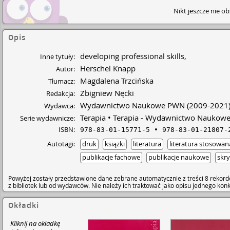
Nikt jeszcze nie o
Opis
developing professional skills,
Inne tytuły:
Herschel Knapp
Autor:
Magdalena Trzcińska
Tłumacz:
Zbigniew Nęcki
Redakcja:
Wydawnictwo Naukowe PWN
(2009-2021
Wydawca:
Terapia
Terapia - Wydawnictwo Naukow
Serie wydawnicze:
ISBN:
978-83-01-15771-5
978-83-01-21807-
Autotagi:
druk
książki
literatura
literatura stosowan
publikacje fachowe
publikacje naukowe
skr
Powyżej zostały przedstawione dane zebrane automatycznie z treści 8 rekord
z bibliotek lub od wydawców. Nie należy ich traktować jako opisu jednego ko
Okładki
Kliknij na okładkę