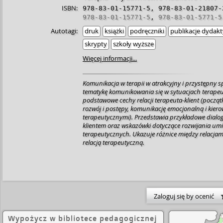
ISBN:
978-83-01-15771-5
,
978-83-01-21807-
978-83-01-15771-5
,
978-83-01-5771-5
Autotagi:
druk
książki
podręczniki
publikacje dydak
skrypty
szkoły wyższe
Więcej informacji...
Komunikacja w terapii w atrakcyjny i przystępny
tematykę komunikowania się w sytuacjach terape
podstawowe cechy relacji terapeuta-klient (początk
rozwój i postępy, komunikację emocjonalną i kie
terapeutycznymi). Przedstawia przykładowe dialo
klientem oraz wskazówki dotyczące rozwijania umi
terapeutycznych. Ukazuje różnice między relacjam
relacją terapeutyczną.
Zaloguj się by ocenić
Wypożycz w bibliotece pedagogicznej