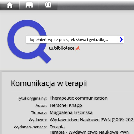
Wyszukaj w serwisie
Komunikacja w terapii
Therapeutic communication
Tytuł oryginalny:
Herschel Knapp
Autor:
Magdalena Trzcińska
Tłumacz:
Wydawnictwo Naukowe PWN
(2009-202
Wydawca:
Terapia
Wydane w seriach:
Terapia - Wydawnictwo Naukowe PWN